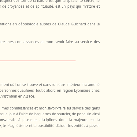
spect des lois de la nature tel que la spirale, le cercle, le
es de croyances et de spiritualité, est un pays qui m’attire et
rmations en géobiologie auprès de Claude Guichard dans la
.
ttre mes connaissances et mon savoir-faire au service des
ent où l’on se trouve et dans son être intérieur m’a amené
personnes qualifiées. Tout d’abord en région Lyonnaise chez
 Christmann en Alsace.
re mes connaissances et mon savoir-faire au service des gens
aque jour à l’aide de baguettes de sourcier, de pendule ainsi
nsversale à plusieurs disciplines dont la majeure est la
, le Magnétisme et la possibilité d’aider les entités à passer