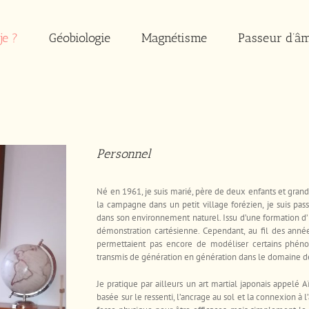
je ?
Géobiologie
Magnétisme
Passeur d’â
Personnel
Né en 1961, je suis marié, père de deux enfants et grand-
la campagne dans un petit village forézien, je suis pas
dans son environnement naturel. Issu d’une formation d’Ing
démonstration cartésienne. Cependant, au fil des anné
permettaient pas encore de modéliser certains phénom
transmis de génération en génération dans le domaine de
Je pratique par ailleurs un art martial japonais appelé Aï
basée sur le ressenti, l’ancrage au sol et la connexion à