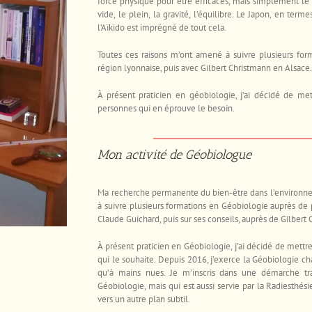
force physique pour être efficaces, mais simplement le re
vide, le plein, la gravité, l’équilibre. Le Japon, en term
l’Aïkido est imprégné de tout cela.
Toutes ces raisons m’ont amené à suivre plusieurs fo
région lyonnaise, puis avec Gilbert Christmann en Alsace
À présent praticien en géobiologie, j’ai décidé de me
personnes qui en éprouve le besoin.
Mon activité de Géobiologue
Ma recherche permanente du bien-être dans l’environnem
à suivre plusieurs formations en Géobiologie auprès de 
Claude Guichard, puis sur ses conseils, auprès de Gilbert
À présent praticien en Géobiologie, j’ai décidé de mett
qui le souhaite. Depuis 2016, j’exerce la Géobiologie ch
qu’à mains nues. Je m’inscris dans une démarche tra
Géobiologie, mais qui est aussi servie par la Radiesthésie
vers un autre plan subtil.