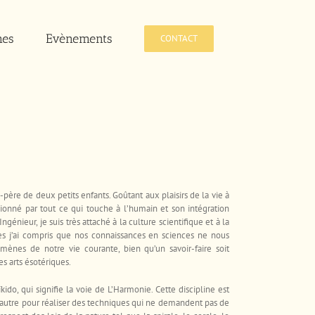
mes
Evènements
CONTACT
père de deux petits enfants. Goûtant aux plaisirs de la vie à
sionné par tout ce qui touche à l’humain et son intégration
énieur, je suis très attaché à la culture scientifique et à la
es j’ai compris que nos connaissances en sciences ne nous
ènes de notre vie courante, bien qu’un savoir-faire soit
s arts ésotériques.
kido, qui signifie la voie de L’Harmonie. Cette discipline est
 l’autre pour réaliser des techniques qui ne demandent pas de